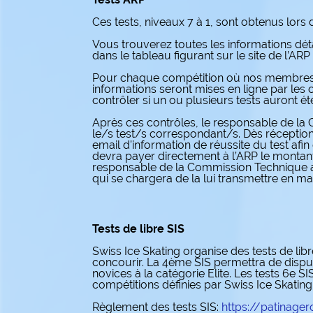
Ces tests, niveaux 7 à 1, sont obtenus lors
Vous trouverez toutes les informations dét
dans le tableau figurant sur le site de l’ARP
Pour chaque compétition où nos membres se
informations seront mises en ligne par les 
contrôler si un ou plusieurs tests auront ét
Après ces contrôles, le responsable de la
le/s test/s correspondant/s. Dès réception
email d’information de réussite du test af
devra payer directement à l’ARP le montant
responsable de la Commission Technique afin 
qui se chargera de la lui transmettre en ma
Tests de libre SIS
Swiss Ice Skating organise des tests de libr
concourir. La 4ème SIS permettra de dispu
novices à la catégorie Elite. Les tests 6e SI
compétitions définies par Swiss Ice Skating
Règlement des tests SIS:
https://patinage