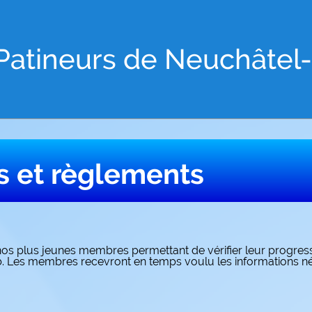
Patineurs de Neuchâtel
s et règlements
os plus jeunes membres permettant de vérifier leur progressio
b. Les membres recevront en temps voulu les informations né