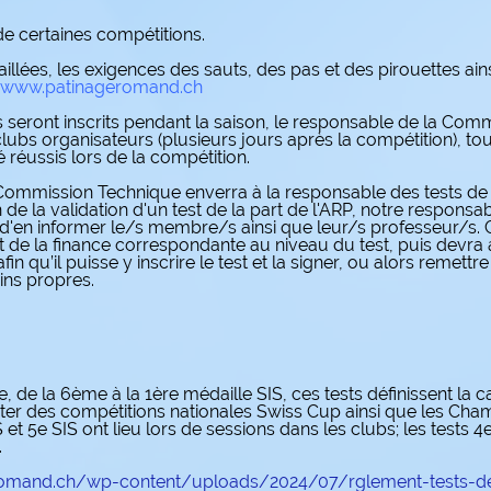
 de certaines compétitions.
aillées, les exigences des sauts, des pas et des pirouettes a
www.patinageromand.ch
ront inscrits pendant la saison, le responsable de la Comm
clubs organisateurs (plusieurs jours après la compétition), t
é réussis lors de la compétition.
 Commission Technique enverra à la responsable des tests d
 de la validation d'un test de la part de l'ARP, notre respon
in d'en informer le/s membre/s ainsi que leur/s professeur/
 de la finance correspondante au niveau du test, puis devra a
qu’il puisse y inscrire le test et la signer, ou alors remettre
ins propres.
e, de la 6ème à la 1ère médaille SIS, ces tests définissent la 
ter des compétitions nationales Swiss Cup ainsi que les Cha
S et 5e SIS ont lieu lors de sessions dans les clubs; les tests 4
.
romand.ch/wp-content/uploads/2024/07/rglement-tests-de-