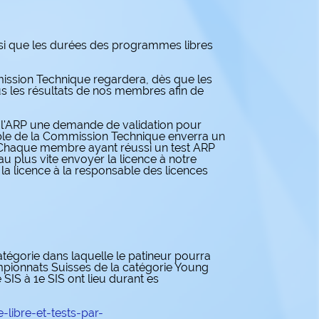
insi que les durées des programmes libres
ission Technique regardera, dès que les
ous les résultats de nos membres afin de
e l'ARP une demande de validation pour
sable de la Commission Technique enverra un
s. Chaque membre ayant réussi un test ARP
u plus vite envoyer la licence à notre
 la licence à la responsable des licences
catégorie dans laquelle le patineur pourra
mpionnats Suisses de la catégorie Young
e SIS à 1e SIS ont lieu durant es
libre-et-tests-par-