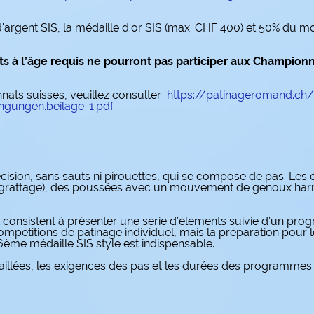
'argent SIS, la médaille d'or SIS (max. CHF 400) et 50% du m
ts à l’âge requis ne pourront pas participer aux Championn
nats suisses, veuillez consulter
https://patinageromand.ch
gungen.beilage-1.pdf
écision, sans sauts ni pirouettes, qui se compose de pas. Les
ans grattage), des poussées avec un mouvement de genoux har
et consistent à présenter une série d’éléments suivie d’un p
compétitions de patinage individuel, mais la préparation pour
 6ème médaille SIS style est indispensable.
aillées, les exigences des pas et les durées des programmes s