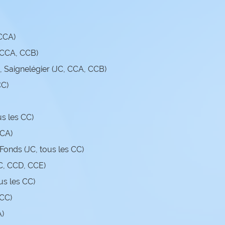
 CCA)
, CCA, CCB)
 Saignelégier (JC, CCA, CCB)
CC)
us les CC)
CCA)
Fonds (JC, tous les CC)
CC, CCD, CCE)
us les CC)
 CC)
A)