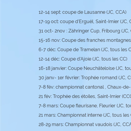
12-14 sept: coupe de Lausanne (JC, CCA)
17-19 oct: coupe d'Erguël, Saint-Imier (JC,
31 oct- 2nov : Zähringer Cup, Fribourg (JC
15-16 nov: Coupe des franches montagnes,
6-7 déc: Coupe de Tramelan (JC, tous les 
12-14 déc: Coupe d'Ajoie (JC, tous les CC)
16-18 janvier: Coupe Neuchâteloise (JC, to
30 janv- 1er février: Trophée romand (JC, 
7-8 fév: championnat cantonal , Chaux-de-
21 fév: Trophée des étoiles, Saint-Imier (C
7-8 mars: Coupe fleurisane, Fleurier (JC, to
21 mars: Championnat interne (JC, tous les
28-29 mars: Championnat vaudois (JC, CC