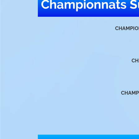
Championnats S
CHAMPION
CH
CHAMPI