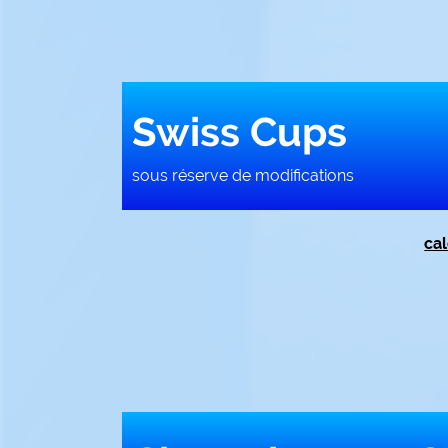
Swiss Cups
sous réserve de modifications
ca