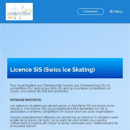
Menu
Connexion
Licence SIS (Swiss Ice Skating)
Pour la participation aux Championnats Suisses, aux Championships ISU et
compétitions ISU, ainsi qu'aux tests SIS, ainsi qu'à certaines compétitions en
Suisse, une licence SIS doit être présentée.
PATINAGE INDIVIDUEL
Les patineurs et patineuses devant passer un test 6ème SIS ont besoin d’une
licence A. Une licence Kids pourra également être demandée lors de la
participation à certaines compétitions en Suisse selon les clubs organisateurs.
Veuillez impérativement effectuer les démarches au minimum 6 semaines avant
la date de la session de tests. Le/la coach de votre enfant vous avertira
suffisamment à l’avance afin d’avoir le temps nécessaire pour l’établissement de
la nouvelle licence.