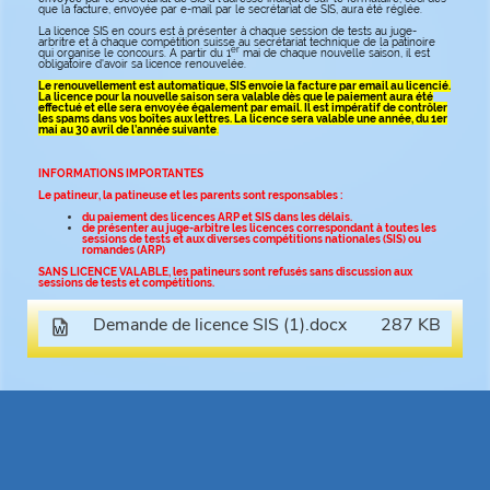
que la facture, envoyée par e-mail par le secrétariat de SIS, aura été réglée.
La licence SIS en cours est à présenter à chaque session de tests au juge-
arbritre et à chaque compétition suisse au secrétariat technique de la patinoire
er
qui organise le concours. A partir du 1
mai de chaque nouvelle saison, il est
obligatoire d'avoir sa licence renouvelée.
Le renouvellement est automatique, SIS envoie la facture par email au licencié.
La licence pour la nouvelle saison sera valable dès que le paiement aura été
effectué et elle sera envoyée également par email. Il est impératif de contrôler
les spams dans vos boîtes aux lettres. La licence sera valable une année, du 1er
mai au 30 avril de l’année suivante
.
INFORMATIONS IMPORTANTES
Le patineur, la patineuse et les parents sont responsables :
du paiement des licences ARP et SIS dans les délais.
de présenter au juge-arbitre les licences correspondant à toutes les
sessions de tests et aux diverses compétitions nationales (SIS) ou
romandes (ARP)
SANS LICENCE VALABLE, les patineurs sont refusés sans discussion aux
sessions de tests et compétitions.
Demande de licence SIS (1).docx
287 KB