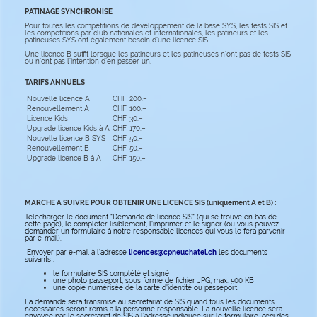
PATINAGE SYNCHRONISE
Pour toutes les compétitions de développement de la base SYS, les tests SIS et
les compétitions par club nationales et internationales, les patineurs et les
patineuses SYS ont également besoin d’une licence SIS.
Une licence B suffit lorsque les patineurs et les patineuses n’ont pas de tests SIS
ou n’ont pas l’intention d’en passer un.
TARIFS ANNUELS
Nouvelle licence A
CHF
200.–
Renouvellement A
CHF
100.–
Licence Kids
CHF
30.–
Upgrade licence Kids à A
CHF
170.–
Nouvelle licence B SYS
CHF
50.–
Renouvellement B
CHF
50.–
Upgrade licence B à A
CHF
150.–
MARCHE A SUIVRE POUR OBTENIR UNE LICENCE SIS (uniquement A et B) :
Télécharger le document "
Demande de licence SIS
" (qui se trouve en bas de
cette page), le compléter lisiblement, l'imprimer et le signer (ou vous pouvez
demander un formulaire à notre responsable licences qui vous le fera parvenir
par e-mail).
Envoyer par e-mail à l'adresse
licences@cpneuchatel.ch
les documents
suivants :
le formulaire SIS complété et signé
une photo passeport, sous forme de fichier JPG, max. 500 KB
une copie numérisée de la carte d'identité ou passeport
La demande sera transmise au secrétariat de SIS quand tous les documents
nécessaires seront remis à la personne responsable. La nouvelle licence sera
envoyée par le secrétariat de SIS à l’adresse indiquée sur le formulaire, ceci dès