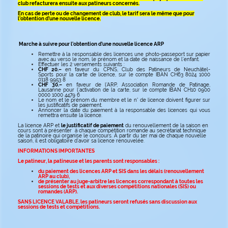
club refacturera ensuite aux patineurs concernés.
En cas de perte ou de changement de club, le tarif sera le même que pour
l’obtention d’une nouvelle licence.
Marche à suivre pour l’obtention d’une nouvelle licence ARP
Remettre à la responsable des licences une photo-passeport sur papier
avec au verso le nom, le prénom et la date de naissance de l’enfant.
Effectuer les 2 versements suivants :
CHF 20.–
en faveur du CPNS, Club des Patineurs de Neuchâtel-
Sports
pour la carte de licence, sur le compte IBAN CH63 8024 1000
0118 9953 8
CHF 30.–
en faveur de l’ARP, Association Romande de Patinage,
Lausanne pour l’activation de la carte, sur le compte IBAN CH10 0900
0000 1000 4479 6
Le nom et le prénom du membre et le n° de licence doivent figurer sur
les justificatifs de paiement.
Annoncer la date du paiement à la responsable des licences qui vous
remettra ensuite la licence.
La licence ARP et
le justificatif de paiement
du renouvellement de la saison en
cours sont à présenter à chaque compétition romande au secrétariat technique
de la patinoire qui organise le concours. À partir du 1er mai de chaque nouvelle
saison, il est obligatoire d’avoir sa licence renouvelée.
INFORMATIONS IMPORTANTES
Le patineur, la patineuse et les parents sont responsables :
du paiement des licences ARP et SIS dans les délais (renouvellement
ARP au club),
de présenter au juge-arbitre les licences correspondant à toutes les
sessions de tests et aux diverses compétitions nationales (SIS) ou
romandes (ARP).
SANS LICENCE VALABLE, les patineurs seront refusés sans discussion aux
sessions de tests et compétitions.