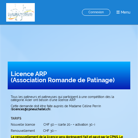
Menu
Connexion
Licence ARP
(Association Romande de Patinage)
Tous les patineurs et patineuses qui participent à une compétition dès la
catégorie Acier ont besoin d’une licence ARP.
Cette demande doit être faite auprès de Madame Céline Perrin
(
licences@cpneuchatel.ch
).
TARIFS
Nouvelle licence CHF 50.-- (carte 20.- + activation 30.-)
Renouvellement CHF 30.--
Le renouvellement de la licence sera dorénavent fait et payé par le CPNS. Le