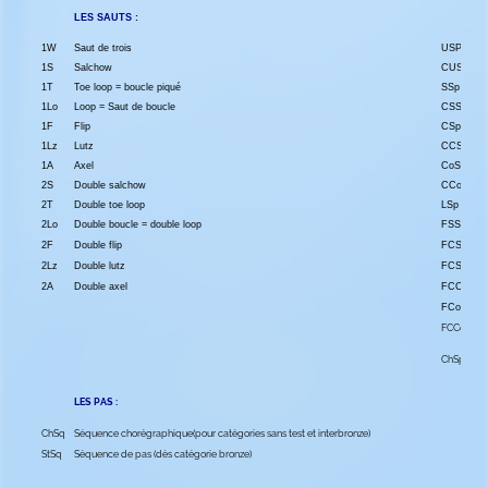
LES SAUTS :
1W
Saut de trois
USP
1S
Salchow
CUSp
1T
Toe loop = boucle piqué
SSp
1Lo
Loop = Saut de boucle
CSSp
1F
Flip
CSp
1Lz
Lutz
CCSp
1A
Axel
CoSp
2S
Double salchow
CCoSp
2T
Double toe loop
LSp
2Lo
Double boucle = double loop
FSSp
2F
Double flip
FCSSp
2Lz
Double lutz
FCSp
2A
Double axel
FCCSp
FCoSp
FCCoSp
ChSp
LES PAS :
ChSq
Séquence chorégraphique
(pour catégories sans test et interbronze)
StSq
Séquence de pas (dès catégorie bronze)