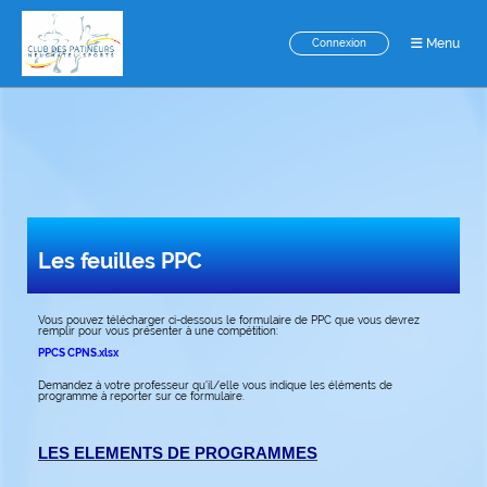
Menu
Connexion
Les feuilles PPC
Vous pouvez télécharger ci-dessous le formulaire de PPC que vous devrez
remplir pour vous présenter à une compétition:
PPCS CPNS.xlsx
Demandez à votre professeur qu'il/elle vous indique les éléments de
programme à reporter sur ce formulaire.
LES ELEMENTS DE PROGRAMMES