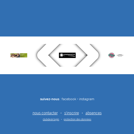
suivez-nous
:
facebook
•
instagram
nous contacter
•
s'inscrire
•
absences
clubdesk login
•
protection des données